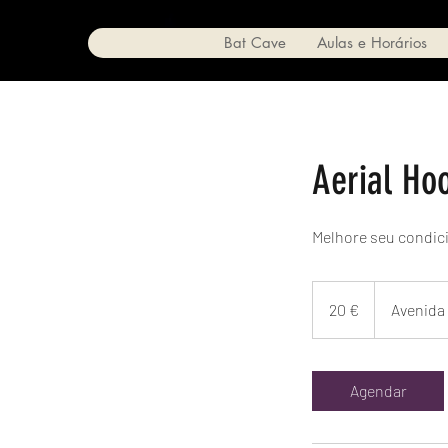
Bat Cave
Aulas e Horários
Aerial Ho
Melhore seu condic
20
euros
20 €
Avenida
Agendar