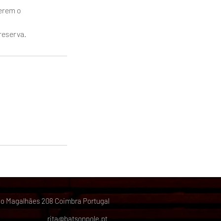
zerem o
reserva.
ão Magalhães 208 Coimbra Portugal
rita@batsonpole.pt