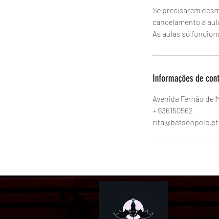
Se precisarem desma
cancelamento a au
As aulas só funcion
Informações de con
Avenida Fernão de 
+ 936150562
rita@batsonpole.pt