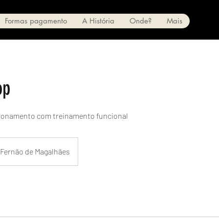
Formas pagamento
A História
Onde?
Mais
op
ionamento com treinamento funcional
 Fernão de Magalhães