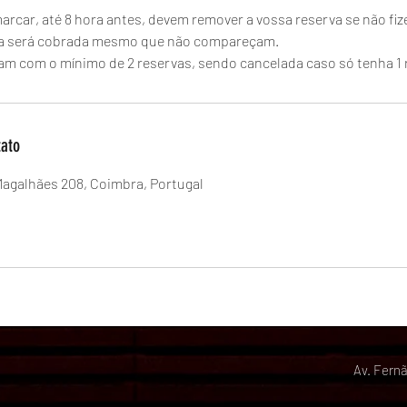
rcar, até 8 hora antes, devem remover a vossa reserva se não fi
la será cobrada mesmo que não compareçam.
am com o mínimo de 2 reservas, sendo cancelada caso só tenha 1 
tato
Magalhães 208, Coimbra, Portugal
Av. Fern